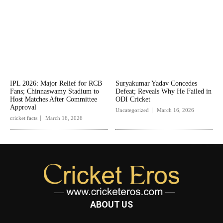
IPL 2026: Major Relief for RCB
Suryakumar Yadav Concedes
Fans; Chinnaswamy Stadium to
Defeat; Reveals Why He Failed in
Host Matches After Committee
ODI Cricket
Approval
Uncategorized
March 16, 2026
cricket facts
March 16, 2026
ABOUT US