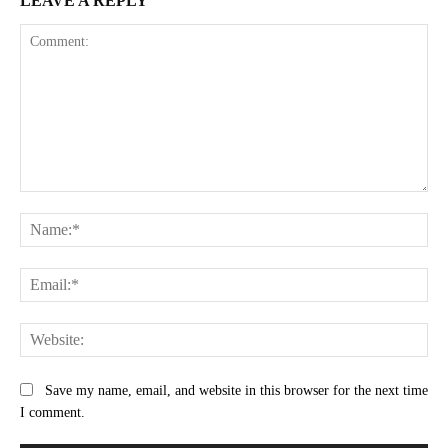
LEAVE A REPLY
Comment:
Na
Ema
Web
Save my name, email, and website in this browser for the next time
I comment.