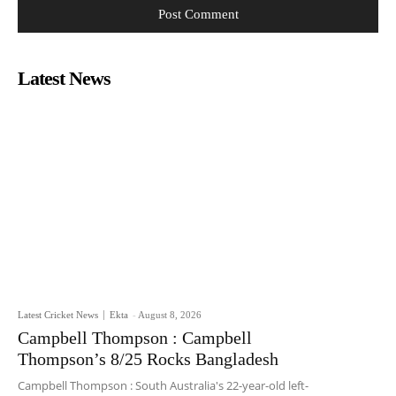
Latest News
Latest Cricket News
Ekta
-
August 8, 2026
Campbell Thompson : Campbell
Thompson’s 8/25 Rocks Bangladesh
Campbell Thompson : South Australia's 22-year-old left-