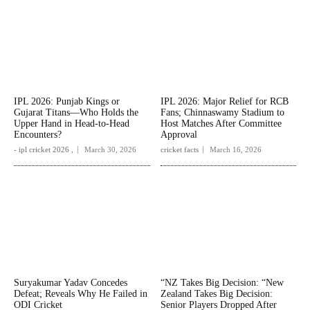
IPL 2026: Punjab Kings or
IPL 2026: Major Relief for RCB
Gujarat Titans—Who Holds the
Fans; Chinnaswamy Stadium to
Upper Hand in Head-to-Head
Host Matches After Committee
Encounters?
Approval
- ipl cricket 2026 ,
March 30, 2026
cricket facts
March 16, 2026
Suryakumar Yadav Concedes
“NZ Takes Big Decision: “New
Defeat; Reveals Why He Failed in
Zealand Takes Big Decision:
ODI Cricket
Senior Players Dropped After