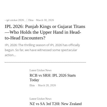
- ipl cricket 2026 ,
Ekta
-
March 30, 2026
IPL 2026: Punjab Kings or Gujarat Titans
—Who Holds the Upper Hand in Head-
to-Head Encounters?
IPL 2026: The thrilling season of IPL 2026 has officially
begun. So far, we have witnessed some spectacular
action...
Latest Cricket News
RCB vs SRH: IPL 2026 Starts
Today
Ekta
-
March 28, 2026
Latest Cricket News
NZ vs SA 3rd T20I: New Zealand