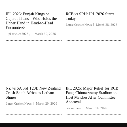
IPL 2026: Punjab Kings or
RCB vs SRH: IPL 2026 Starts
Gujarat Titans—Who Holds the
Today
Upper Hand in Head-to-Head
Latest Cricket News
March 28, 2026
Encounters?
- ipl cricket 2026 ,
March 30, 2026
NZ vs SA 3rd T20I: New Zealand
IPL 2026: Major Relief for RCB
Crush South Africa as Latham
Fans; Chinnaswamy Stadium to
Shines
Host Matches After Committee
Approval
Latest Cricket News
March 20, 2026
cricket facts
March 16, 2026