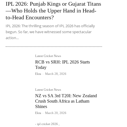
IPL 2026: Punjab Kings or Gujarat Titans
—Who Holds the Upper Hand in Head-
to-Head Encounters?
IPL 2026: The thrilling season of IPL 2026 has officially
begun. So far, we have witnessed some spectacular
action...
Latest Cricket News
RCB vs SRH: IPL 2026 Starts
Today
Ekta
-
March 28, 2026
Latest Cricket News
NZ vs SA 3rd T20I: New Zealand
Crush South Africa as Latham
Shines
Ekta
-
March 20, 2026
- ipl cricket 2026 ,