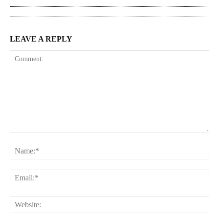
LEAVE A REPLY
Comment:
Na
Ema
Web