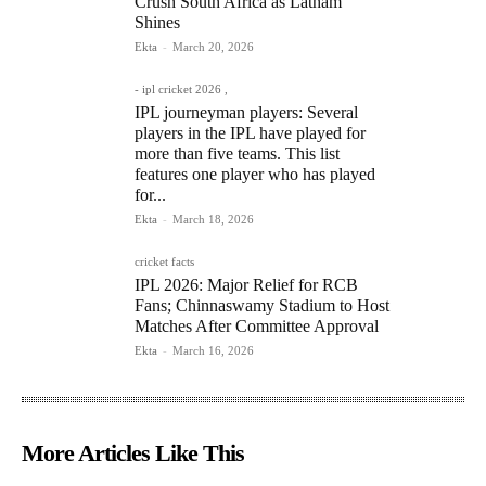
Crush South Africa as Latham
Shines
Ekta
-
March 20, 2026
- ipl cricket 2026 ,
IPL journeyman players: Several
players in the IPL have played for
more than five teams. This list
features one player who has played
for...
Ekta
-
March 18, 2026
cricket facts
IPL 2026: Major Relief for RCB
Fans; Chinnaswamy Stadium to Host
Matches After Committee Approval
Ekta
-
March 16, 2026
More Articles Like This