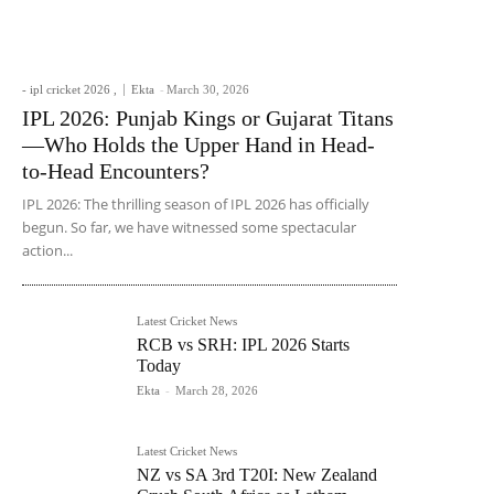
- ipl cricket 2026 ,
Ekta
-
March 30, 2026
IPL 2026: Punjab Kings or Gujarat Titans
—Who Holds the Upper Hand in Head-
to-Head Encounters?
IPL 2026: The thrilling season of IPL 2026 has officially
begun. So far, we have witnessed some spectacular
action...
Latest Cricket News
RCB vs SRH: IPL 2026 Starts
Today
Ekta
-
March 28, 2026
Latest Cricket News
NZ vs SA 3rd T20I: New Zealand