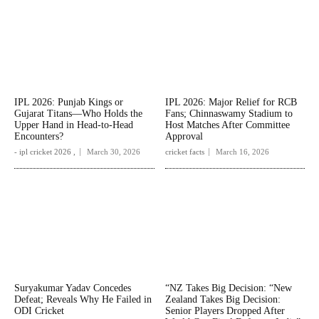
IPL 2026: Punjab Kings or
IPL 2026: Major Relief for RCB
Gujarat Titans—Who Holds the
Fans; Chinnaswamy Stadium to
Upper Hand in Head-to-Head
Host Matches After Committee
Encounters?
Approval
- ipl cricket 2026 ,
March 30, 2026
cricket facts
March 16, 2026
Suryakumar Yadav Concedes
“NZ Takes Big Decision: “New
Defeat; Reveals Why He Failed in
Zealand Takes Big Decision:
ODI Cricket
Senior Players Dropped After