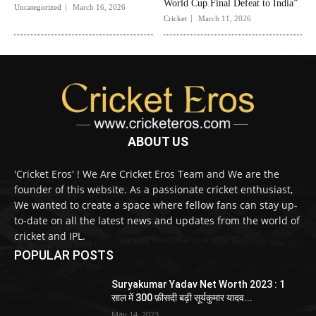
World Cup Final Defeat to India”
Uncategorized
March 16, 2026
Cricket
March 11, 2026
ABOUT US
'Cricket Eros' ! We Are Cricket Eros Team and We are the
founder of this website. As a passionate cricket enthusiast,
We wanted to create a space where fellow fans can stay up-
to-date on all the latest news and updates from the world of
cricket and IPL.
POPULAR POSTS
Suryakumar Yadav Net Worth 2023 : 1
साल में 300 फ़ीसदी बढ़ी सूर्यकुमार यादव...
May 14, 2023