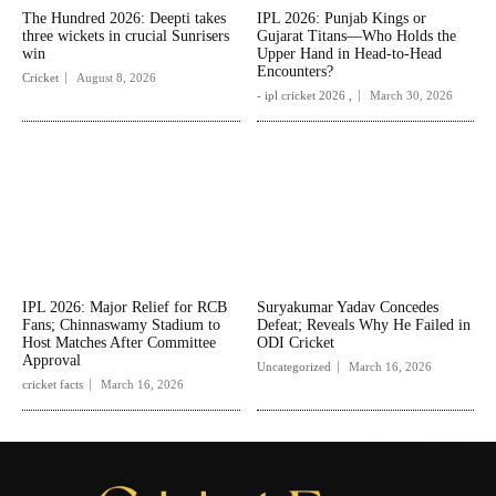
The Hundred 2026: Deepti takes
IPL 2026: Punjab Kings or
three wickets in crucial Sunrisers
Gujarat Titans—Who Holds the
win
Upper Hand in Head-to-Head
Encounters?
Cricket
August 8, 2026
- ipl cricket 2026 ,
March 30, 2026
IPL 2026: Major Relief for RCB
Suryakumar Yadav Concedes
Fans; Chinnaswamy Stadium to
Defeat; Reveals Why He Failed in
Host Matches After Committee
ODI Cricket
Approval
Uncategorized
March 16, 2026
cricket facts
March 16, 2026