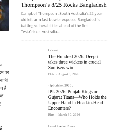
Thompson’s 8/25 Rocks Bangladesh
Campbell Thompson : South Australia's 22-year-
old left-arm fast bowler exposed Bangladesh's
batting vulnerabilities ahead of the first
Test.Cricket Australia...
Cricket
The Hundred 2026: Deepti
takes three wickets in crucial
ra
Sunrisers win
दम पर
Ekta
-
August 8, 2026
ेबाजी
- ipl cricket 2026 ,
च है
IPL 2026: Punjab Kings or
हते
Gujarat Titans—Who Holds the
Upper Hand in Head-to-Head
ए
Encounters?
Ekta
-
March 30, 2026
ड
Latest Cricket News