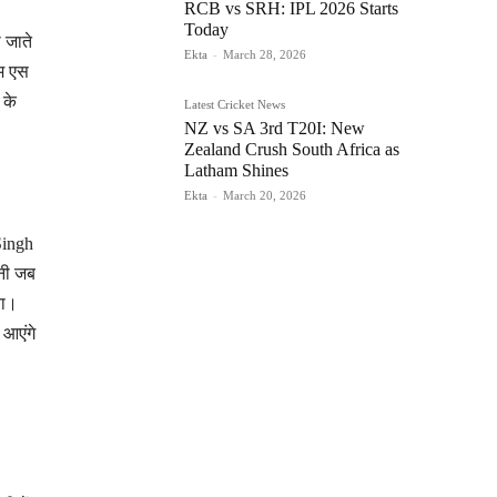
RCB vs SRH: IPL 2026 Starts
Today
 जाते
Ekta
-
March 28, 2026
एम एस
 के
Latest Cricket News
NZ vs SA 3rd T20I: New
Zealand Crush South Africa as
Latham Shines
Ekta
-
March 20, 2026
Singh
ोनी जब
या।
 आएंगे