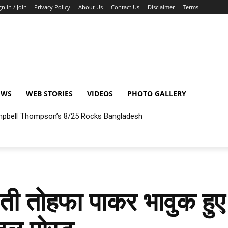
gn in / Join
Privacy Policy
About Us
Contact Us
Disclaimer
Terms
EWS
WEB STORIES
VIDEOS
PHOTO GALLERY
pbell Thompson’s 8/25 Rocks Bangladesh
ती तोहफा पाकर भावुक 