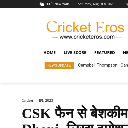
C
Saturday, August 8, 2026
Si
-1.1
New York
HOME
LIVE SCORE
FEATURED
N
Campbell Thompson : Cam
NEWS UPDATE
Cricket
IPL 2023
CSK फैन से बेशकीम