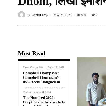
Dhoni, लिखा इमोशन
By
Cricket Eros
539
0
May 21, 2023
Must Read
Latest Cricket News
August 8, 2026
Campbell Thompson :
Campbell Thompson’s
8/25 Rocks Bangladesh
Cricket
August 8, 2026
The Hundred 2026:
Deepti takes three wickets