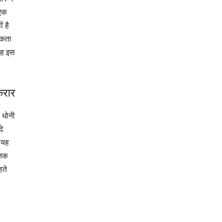
 एक
 है
सकता
 वह इस
करार
 धोनी
दे
ं यह
 तक
हते