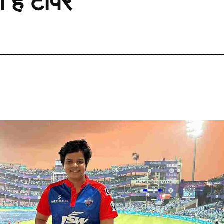
ी है टॉपर
Share