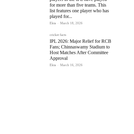
for more than five teams. This
list features one player who has
played for...
Ekta
-
March 18, 2026
cricket facts
IPL 2026: Major Relief for RCB
Fans; Chinnaswamy Stadium to
Host Matches After Committee
Approval
Ekta
-
March 16, 2026