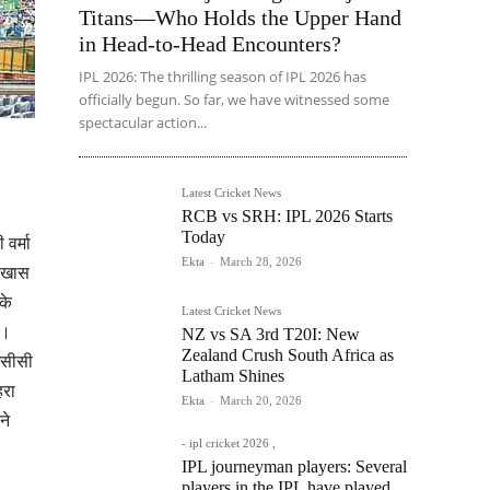
Titans—Who Holds the Upper Hand
in Head-to-Head Encounters?
IPL 2026: The thrilling season of IPL 2026 has
officially begun. So far, we have witnessed some
spectacular action...
Latest Cricket News
RCB vs SRH: IPL 2026 Starts
Today
वर्मा
Ekta
-
March 28, 2026
क खास
के
Latest Cricket News
ी।
NZ vs SA 3rd T20I: New
Zealand Crush South Africa as
ईसीसी
Latham Shines
हरा
Ekta
-
March 20, 2026
ने
- ipl cricket 2026 ,
IPL journeyman players: Several
players in the IPL have played