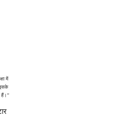
ा में
 इसके
हैं।”
टार