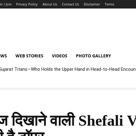
in / Join
Privacy Policy
About Us
Contact Us
Disclaimer
Terms
EWS
WEB STORIES
VIDEOS
PHOTO GALLERY
r Gujarat Titans—Who Holds the Upper Hand in Head-to-Head Encoun
ाज दिखाने वाली Shefali 