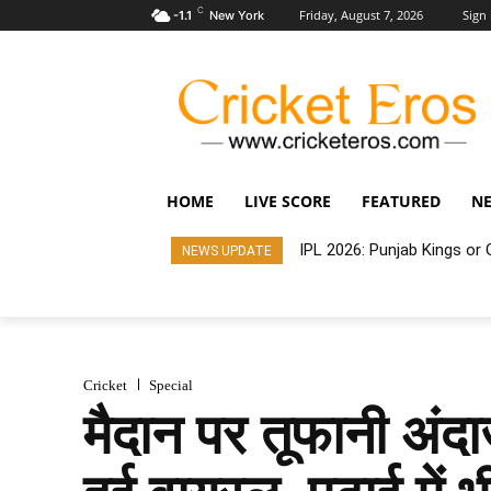
C
Friday, August 7, 2026
Sign 
-1.1
New York
HOME
LIVE SCORE
FEATURED
N
IPL 2026: Punjab Kings o
NEWS UPDATE
Cricket
Special
मैदान पर तूफानी अंद