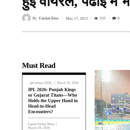
हुई वायरल, पढाई में भ
By
Cricket Eros
535
0
May 17, 2023
Must Read
- ipl cricket 2026 ,
March 30, 2026
IPL 2026: Punjab Kings
or Gujarat Titans—Who
Holds the Upper Hand in
Head-to-Head
Encounters?
Latest Cricket News
March 28, 2026